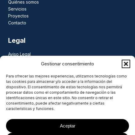
Quiénes somos
Servicios
Proyectos
Contacto
Legal
Aviso Legal
Política de privacidad
Gestionar consentimiento
Política de cookies
Para ofrecer las mejores experiencias, utilizamos tecnologías como
las cookies para almacenar y/o acceder a la información del
Contacto
dispositivo. El consentimiento de estas tecnologías nos permitirá
procesar datos como el comportamiento de navegación o las
identificaciones únicas en este sitio. No consentir o retirar el
C/ Maestro Barceló, 1
consentimiento, puede afectar negativamente a ciertas
46367 - Yátova (Valencia)
características y funciones.
962 500 294
/
636 465 970
info@elecainstalaciones.com
Aceptar